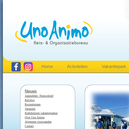
Home
Activiteiten
Vakantiepark
Nieuws
Aanmelden Ni
euwsbrief
Reviews
Recreatieteam
Vacatures
Kerkdiensten vakantieparken
Over Uno Animo
Algemene voorwaarden
Contact